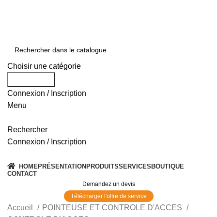
0550 054 100 - 0550 554 088
Service client: 08h00 - 21h00 7/7
Expédition en 24h à 72h
Choisir une catégorie
Rechercher
Connexion / Inscription
Menu
Rechercher
Connexion / Inscription
Nos Solutions
HOME
PRÉSENTATION
PRODUITS
SERVICES
BOUTIQUE
CONTACT
Demandez un devis
Télécharger l'offre de service
Accueil
POINTEUSE ET CONTROLE D'ACCES