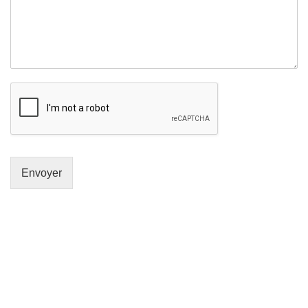
Envoyer
GENERAL IT, depuis 2013, en tant que leader algérien des