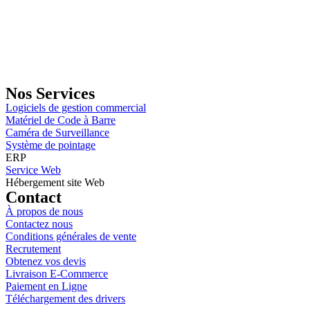
GENERAL IT, depuis 2013, en tant que leader algérien des services
informatiques, propose des solutions novatrices et des équipements
adaptés à sa clientèle.
Email: info@digital.dz
Nos Services
Logiciels de gestion commercial
Matériel de Code à Barre
Caméra de Surveillance
Système de pointage
ERP
Service Web
Hébergement site Web
Contact
À propos de nous
Contactez nous
Conditions générales de vente
Recrutement
Obtenez vos devis
Livraison E-Commerce
Paiement en Ligne
Téléchargement des drivers