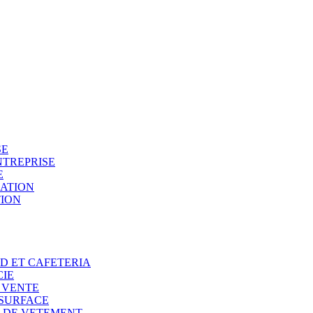
SE
NTREPRISE
E
SATION
TION
OD ET CAFETERIA
CIE
E VENTE
 SURFACE
N DE VETEMENT