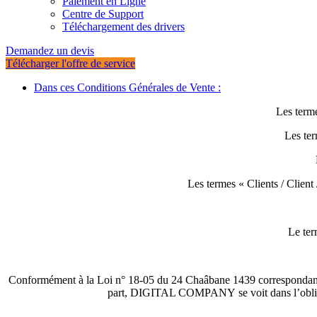
Paiement en Ligne
Centre de Support
Téléchargement des drivers
Demandez un devis
Télécharger l'offre de service
Dans ces Conditions Générales de Vente :
Les term
Les ter
Les termes « Clients / Client 
Le ter
Conformément à la Loi n° 18-05 du 24 Chaâbane 1439 correspondant au 
part, DIGITAL COMPANY se voit dans l’obligati