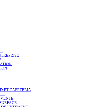
SE
NTREPRISE
E
SATION
TION
OD ET CAFETERIA
CIE
E VENTE
 SURFACE
N DE VETEMENT