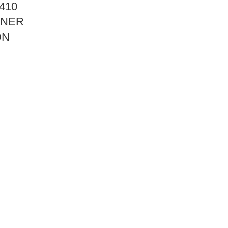
410
NNER
ON