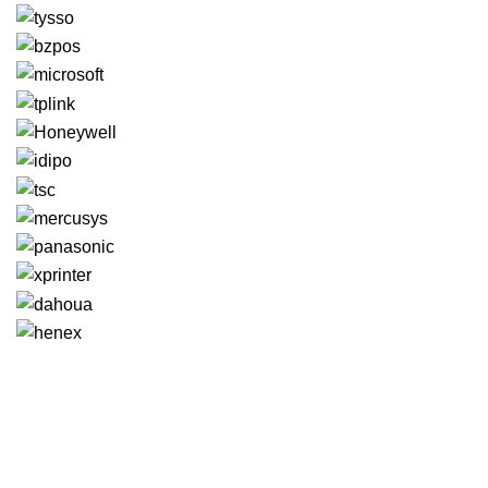
GENERAL IT, depuis 2013, en tant que leader algérien des servi