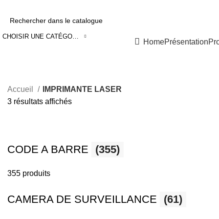
0550 054 100 - 0550 554 088
Service client: 08h00 - 21h00 7/7
Expé
CHOISIR UNE CATÉGORIE
Nos Solutions
Home
Présentation
Pr
Accueil
IMPRIMANTE LASER
3 résultats affichés
CODE A BARRE
(355)
355 produits
CAMERA DE SURVEILLANCE
(61)