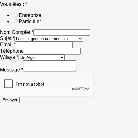
Vous êtes :
*
Entreprise
Particulier
Nom Complet
*
Sujet
*
Email
*
Téléphone
Wilaya
*
Message
*
Envoyer