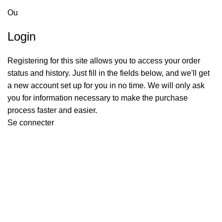
Ou
Login
Registering for this site allows you to access your order
status and history. Just fill in the fields below, and we'll get
a new account set up for you in no time. We will only ask
you for information necessary to make the purchase
process faster and easier.
Se connecter
GENERAL IT, depuis 2013, en tant que leader algérien des
services informatiques, propose des solutions novatrices et
des équipements adaptés à sa clientèle.
Email: info@digital.dz