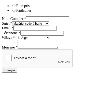
Entreprise
Particulier
Nom Complet
*
Sujet
*
Email
*
Téléphone
*
Wilaya
*
Message
*
Envoyer