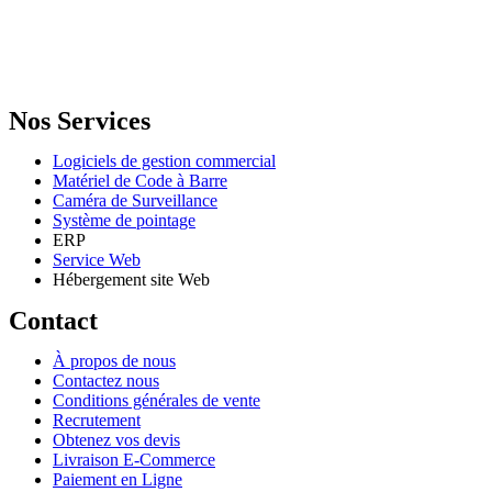
GENERAL IT, depuis 2013, en tant que leader algérien des services
informatiques, propose des solutions novatrices et des équipements
adaptés à sa clientèle.
Email: info@digital.dz
Nos Services
Logiciels de gestion commercial
Matériel de Code à Barre
Caméra de Surveillance
Système de pointage
ERP
Service Web
Hébergement site Web
Contact
À propos de nous
Contactez nous
Conditions générales de vente
Recrutement
Obtenez vos devis
Livraison E-Commerce
Paiement en Ligne