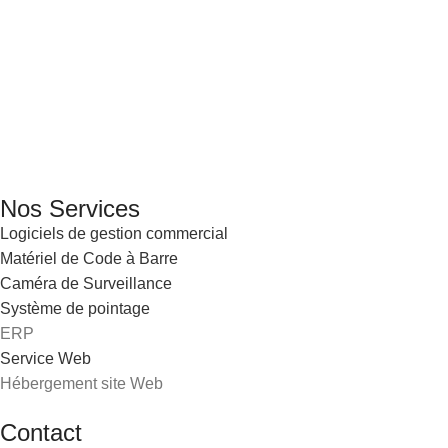
GENERAL IT, depuis 2013, en tant que leader algérien des
services informatiques, propose des solutions novatrices et
des équipements adaptés à sa clientèle.
Email: info@digital.dz
Nos Services
Logiciels de gestion commercial
Matériel de Code à Barre
Caméra de Surveillance
Système de pointage
ERP
Service Web
Hébergement site Web
Contact