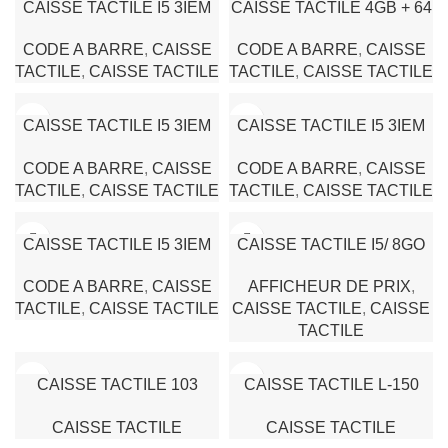
CAISSE TACTILE I5 3IEM
CAISSE TACTILE 4GB + 64
8GB 128 GB
GB 15.6+10.1 ANDROID
CODE A BARRE
,
CAISSE
CODE A BARRE
,
CAISSE
WIFI+LAN+AFFICHEUR
AK156DG L1600 LENVII
TACTILE
,
CAISSE TACTILE
TACTILE
,
CAISSE TACTILE
CY-100SB NEWPOS
CAISSE TACTILE I5 3IEM
CAISSE TACTILE I5 3IEM
8GB 128 GB WIFI+LAN
8GB 128 GB
CODE A BARRE
,
CAISSE
CODE A BARRE
,
CAISSE
PN156S HFPOS
WIFI+LAN+AFFICHEUR SB
TACTILE
,
CAISSE TACTILE
TACTILE
,
CAISSE TACTILE
N700 HFPOS
CAISSE TACTILE I5 3IEM
CAISSE TACTILE I5/ 8GO
8GB 128 GB
128 SSD G53 15″ AVEC
CODE A BARRE
,
CAISSE
AFFICHEUR DE PRIX
,
WIFI+LAN+AFFICHEUR SB
AFFICHEUR CLIENT
TACTILE
,
CAISSE TACTILE
CAISSE TACTILE
,
CAISSE
N500 OKPOS
POSLUX
TACTILE
CAISSE TACTILE 103
CAISSE TACTILE L-150
I5/4G/8GO/128 SSD 15″
SMART POS
CAISSE TACTILE
CAISSE TACTILE
AVEC AFFICHEUR CLIENT