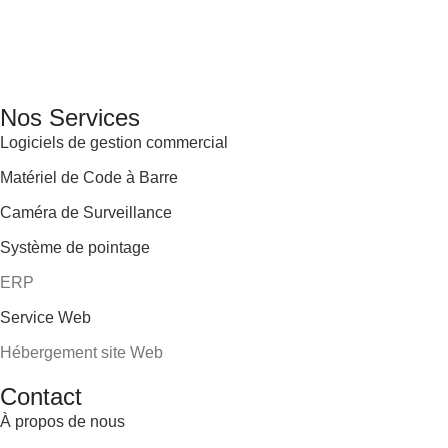
GENERAL IT, depuis 2013, en tant que leader algérien des servi
Email: info@digital.dz
Nos Services
Logiciels de gestion commercial
Matériel de Code à Barre
Caméra de Surveillance
Système de pointage
ERP
Service Web
Hébergement site Web
Contact
À propos de nous