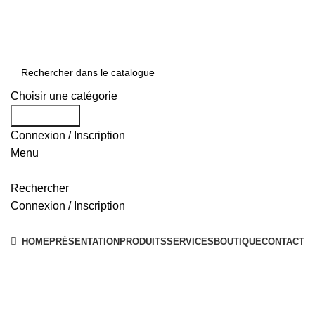
0550 054 100 - 0550 554 088
Service client: 08h00 - 21h00 7/7
Expédition en 24h à 72h
Choisir une catégorie
Rechercher
Connexion / Inscription
Menu
Rechercher
Connexion / Inscription
Nos Solutions
HOME
PRÉSENTATION
PRODUITS
SERVICES
BOUTIQUE
CONTACT