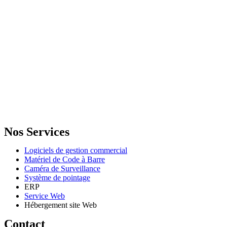
GENERAL IT, depuis 2013, en tant que leader algérien des services
informatiques, propose des solutions novatrices et des équipements
adaptés à sa clientèle.
Email: info@digital.dz
Nos Services
Logiciels de gestion commercial
Matériel de Code à Barre
Caméra de Surveillance
Système de pointage
ERP
Service Web
Hébergement site Web
Contact