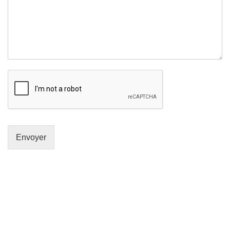
Envoyer
GENERAL IT, depuis 2013, en tant que leader algérien des
services informatiques, propose des solutions novatrices et