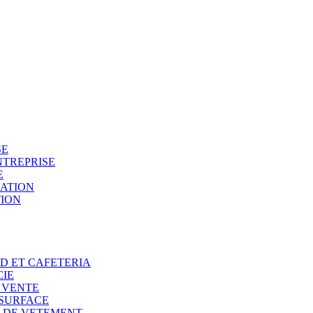
SE
NTREPRISE
E
SATION
TION
OD ET CAFETERIA
CIE
E VENTE
 SURFACE
N DE VETEMENT