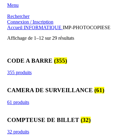
Menu
Rechercher
Connexion / Inscription
Accueil
INFORMATIQUE
IMP-PHOTOCOPIESE
Trié
Affichage de 1–12 sur 29 résultats
du
plus
récent
CODE A BARRE
(355)
au
plus
ancien
355 produits
CAMERA DE SURVEILLANCE
(61)
61 produits
COMPTEUSE DE BILLET
(32)
32 produits