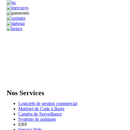
GENERAL IT, depuis 2013, en tant que leader algérien des services 
Email: info@digital.dz
Nos Services
Logiciels de gestion commercial
Matériel de Code à Barre
Caméra de Surveillance
Système de pointage
ERP
Service Web