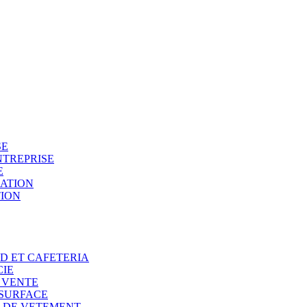
SE
NTREPRISE
E
SATION
TION
OD ET CAFETERIA
CIE
E VENTE
 SURFACE
N DE VETEMENT