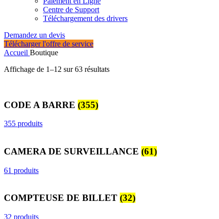
Paiement en Ligne
Centre de Support
Téléchargement des drivers
Demandez un devis
Télécharger l'offre de service
Accueil
Boutique
Trié
Affichage de 1–12 sur 63 résultats
du
plus
récent
CODE A BARRE
(355)
au
plus
ancien
355 produits
CAMERA DE SURVEILLANCE
(61)
61 produits
COMPTEUSE DE BILLET
(32)
32 produits