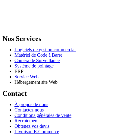
GENERAL IT, depuis 2013, en tant que leader algérien des services
informatiques, propose des solutions novatrices et des équipements
adaptés à sa clientèle.
Email: info@digital.dz
Nos Services
Logiciels de gestion commercial
Matériel de Code à Barre
Caméra de Surveillance
Système de pointage
ERP
Service Web
Hébergement site Web
Contact
À propos de nous
Contactez nous
Conditions générales de vente
Recrutement
Obtenez vos devis
Livraison E-Commerce