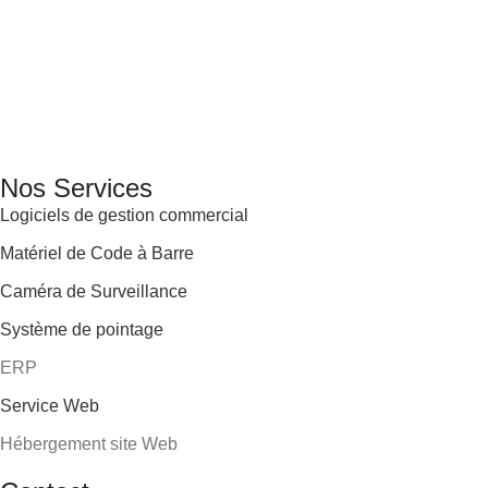
GENERAL IT, depuis 2013, en tant que leader algérien des
services informatiques, propose des solutions novatrices et
des équipements adaptés à sa clientèle.
Email: info@digital.dz
Nos Services
Logiciels de gestion commercial
Matériel de Code à Barre
Caméra de Surveillance
Système de pointage
ERP
Service Web
Hébergement site Web