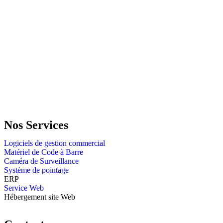
GENERAL IT, depuis 2013, en tant que leader algérien des services
informatiques, propose des solutions novatrices et des équipements
adaptés à sa clientèle.
Email: info@digital.dz
Nos Services
Logiciels de gestion commercial
Matériel de Code à Barre
Caméra de Surveillance
Système de pointage
ERP
Service Web
Hébergement site Web