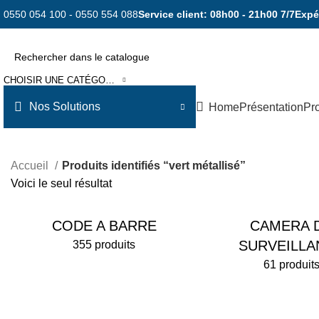
0550 054 100 - 0550 554 088
Service client: 08h00 - 21h00 7/7
Expé
CHOISIR UNE CATÉGORIE
Nos Solutions
Home
Présentation
Pr
Accueil
Produits identifiés “vert métallisé”
Voici le seul résultat
CODE A BARRE
CAMERA 
SURVEILLA
355 produits
61 produit