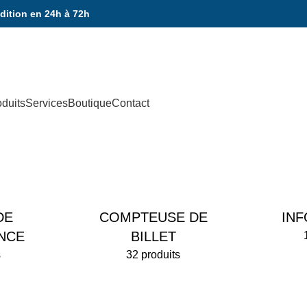
dition en 24h à 72h
oduits
Services
Boutique
Contact
DE
COMPTEUSE DE
IN
NCE
BILLET
s
32 produits