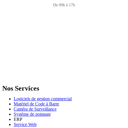
De 09h à 17h
GENERAL IT, depuis 2013, en tant que leader algérien des services
informatiques, propose des solutions novatrices et des équipements
adaptés à sa clientèle.
Email: info@digital.dz
Nos Services
Logiciels de gestion commercial
Matériel de Code à Barre
Caméra de Surveillance
Système de pointage
ERP
Service Web