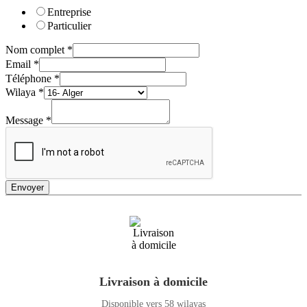
Entreprise
Particulier
Nom complet
*
Email
*
Téléphone
*
Wilaya
*
Message
*
Envoyer
Livraison à domicile
Disponible vers 58 wilayas