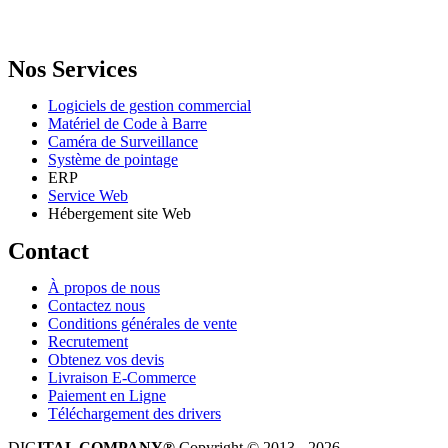
Email: info@digital.dz
Nos Services
Logiciels de gestion commercial
Matériel de Code à Barre
Caméra de Surveillance
Système de pointage
ERP
Service Web
Hébergement site Web
Contact
À propos de nous
Contactez nous
Conditions générales de vente
Recrutement
Obtenez vos devis
Livraison E-Commerce
Paiement en Ligne
Téléchargement des drivers
DIG
ITAL COMPANY®
Copyright © 2013 - 2026