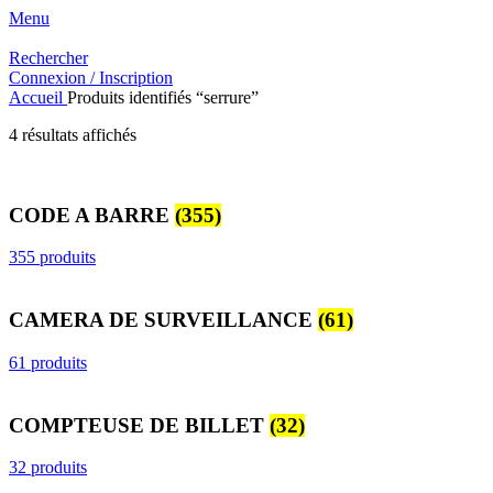
Menu
Rechercher
Connexion / Inscription
Accueil
Produits identifiés “serrure”
Trié
4 résultats affichés
du
plus
récent
CODE A BARRE
(355)
au
plus
ancien
355 produits
CAMERA DE SURVEILLANCE
(61)
61 produits
COMPTEUSE DE BILLET
(32)
32 produits