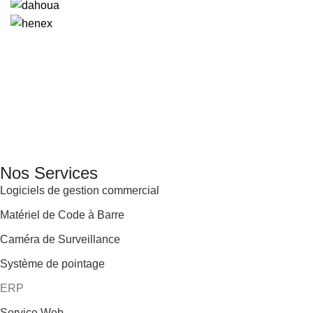
GENERAL IT, depuis 2013, en tant que leader algérien des
services informatiques, propose des solutions novatrices et
des équipements adaptés à sa clientèle.
Email: info@digital.dz
Nos Services
Logiciels de gestion commercial
Matériel de Code à Barre
Caméra de Surveillance
Système de pointage
ERP
Service Web