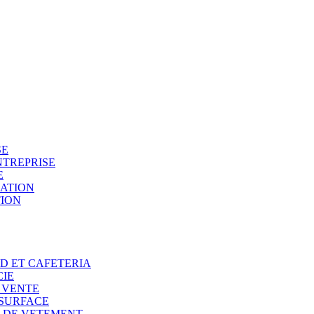
SE
NTREPRISE
E
SATION
TION
OD ET CAFETERIA
CIE
E VENTE
 SURFACE
N DE VETEMENT