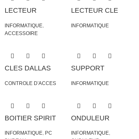
LECTEUR
LECTEUR CLE
ENCODEUR
DALLAS (iButton)
INFORMATIQUE
,
INFORMATIQUE
MIFARE 13.56
POSLUX IB09
ACCESSOIRE
MHZ USB
CLES DALLAS
SUPPORT
(iButton) DS1990A-
ROULEAU
CONTROLE D'ACCES
INFORMATIQUE
F5
ETIQUETTE CODE
BARRE
BOITIER SPIRIT
ONDULEUR
GHOST 5
UNOMAT 1050VA 6
INFORMATIQUE
,
PC
INFORMATIQUE
,
SORTIE