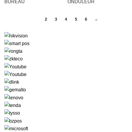
BUREAU
ONDULEUR
1
2
3
4
5
6
→