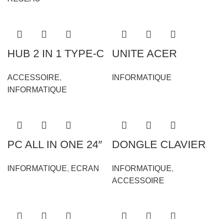
HUB 2 IN 1 TYPE-C
UNITE ACER
USB 3.0 TO 4 PORT
VN4640G G3900
ACCESSOIRE
,
INFORMATIQUE
USB
6EME/ RAM 4GO
INFORMATIQUE
/128 SSD
PC ALL IN ONE 24″
DONGLE CLAVIER
AOC
2 CLE DE
INFORMATIQUE
,
ECRAN
INFORMATIQUE
,
SECURITE
ACCESSOIRE
LOGICIEL