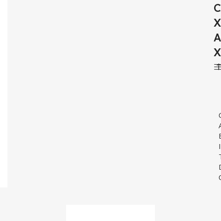
C
X
A
X