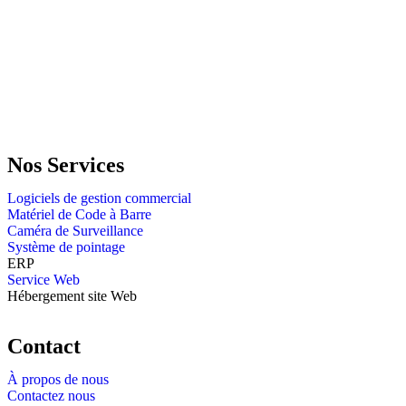
GENERAL IT, depuis 2013, en tant que leader algérien des services
informatiques, propose des solutions novatrices et des équipements
adaptés à sa clientèle.
Email: info@digital.dz
Nos Services
Logiciels de gestion commercial
Matériel de Code à Barre
Caméra de Surveillance
Système de pointage
ERP
Service Web
Hébergement site Web
Contact
À propos de nous
Contactez nous