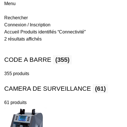
Menu
Rechercher
Connexion / Inscription
Accueil
Produits identifiés “Connectivité”
Trié
2 résultats affichés
du
plus
CODE A BARRE
(355)
récent
au
355 produits
plus
ancien
CAMERA DE SURVEILLANCE
(61)
61 produits