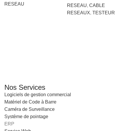
RESEAU
RESEAU
,
CABLE
RESEAUX
,
TESTEUR
GENERAL IT, depuis 2013, en tant que leader algérien des
services informatiques, propose des solutions novatrices et
des équipements adaptés à sa clientèle.
Email: info@digital.dz
Nos Services
Logiciels de gestion commercial
Matériel de Code à Barre
Caméra de Surveillance
Système de pointage
ERP