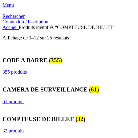
Menu
Rechercher
Connexion / Inscription
Accueil
Produits identifiés “COMPTEUSE DE BILLET”
Trié
Affichage de 1–12 sur 25 résultats
du
plus
récent
CODE A BARRE
(355)
au
plus
ancien
355 produits
CAMERA DE SURVEILLANCE
(61)
61 produits
COMPTEUSE DE BILLET
(32)
32 produits