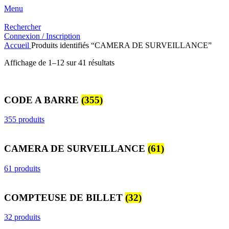
Menu
Rechercher
Connexion / Inscription
Accueil
Produits identifiés “CAMERA DE SURVEILLANCE”
Trié
Affichage de 1–12 sur 41 résultats
du
plus
récent
CODE A BARRE
(355)
au
plus
ancien
355 produits
CAMERA DE SURVEILLANCE
(61)
61 produits
COMPTEUSE DE BILLET
(32)
32 produits