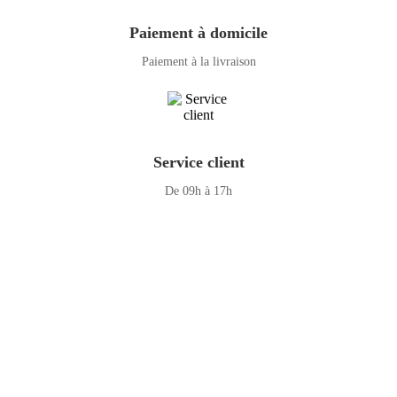
Paiement à domicile
Paiement à la livraison
Service client
De 09h à 17h
GENERAL IT, depuis 2013, en tant que leader algérien des services
informatiques, propose des solutions novatrices et des équipements
adaptés à sa clientèle.