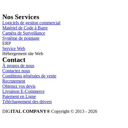
Email: info@digital.dz
Nos Services
Logiciels de gestion commercial
Matériel de Code à Barre
Caméra de Surveillance
Système de pointage
ERP
Service Web
Hébergement site Web
Contact
À propos de nous
Contactez nous
Conditions générales de vente
Recrutement
Obtenez vos devis
Livraison E-Commerce
Paiement en Ligne
Téléchargement des drivers
DIG
ITAL COMPANY®
Copyright © 2013 - 2026
Tous droits réservés.