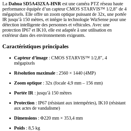
La
Dahua SD5A432XA-HNR
est une caméra PTZ réseau haute
performance équipée d’un capteur CMOS STARVIS™ 1/2,8″ de 4
mégapixels.
Elle offre un zoom optique puissant de 32x, une portée
IR jusqu’à 150 mètres, et intègre la technologie WizSense pour une
détection intelligente des personnes et véhicules.
Avec une
protection IP67 et IK10, elle est adaptée à une utilisation en
extérieur dans des environnements exigeants.
Caractéristiques principales
Capteur d’image
:
CMOS STARVIS™ 1/2,8″, 4
mégapixels
Résolution maximale
:
2560 × 1440 (4MP)
Zoom optique
:
32x (focale 4,9 mm – 156 mm)
Portée IR
:
jusqu’à 150 mètres
Protection
:
IP67 (résistant aux intempéries), IK10 (résistant
aux actes de vandalisme)
Dimensions
:
Φ220 mm × 353,4 mm
Poids
:
8,5 kg