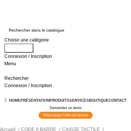
0550 054 100 - 0550 554 088
Service client: 08h00 - 21h00 7/7
Expédition en 24h à 72h
Choisir une catégorie
Rechercher
Connexion / Inscription
Menu
Rechercher
Connexion / Inscription
Nos Solutions
HOME
PRÉSENTATION
PRODUITS
SERVICES
BOUTIQUE
CONTACT
Demandez un devis
Télécharger l'offre de service
Accueil
CODE A BARRE
CAISSE TACTILE