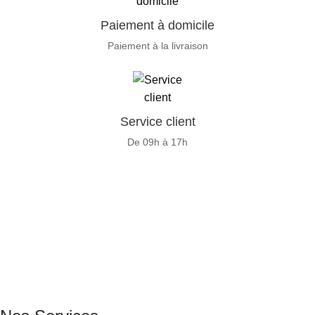
Paiement à domicile
Paiement à la livraison
Service client
De 09h à 17h
GENERAL IT, depuis 2013, en tant que leader algérien des
services informatiques, propose des solutions novatrices et
des équipements adaptés à sa clientèle.
Email: info@digital.dz