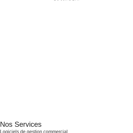
GENERAL IT, depuis 2013, en tant que leader algérien des
services informatiques, propose des solutions novatrices et
des équipements adaptés à sa clientèle.
Email: info@digital.dz
Nos Services
Logiciels de gestion commercial