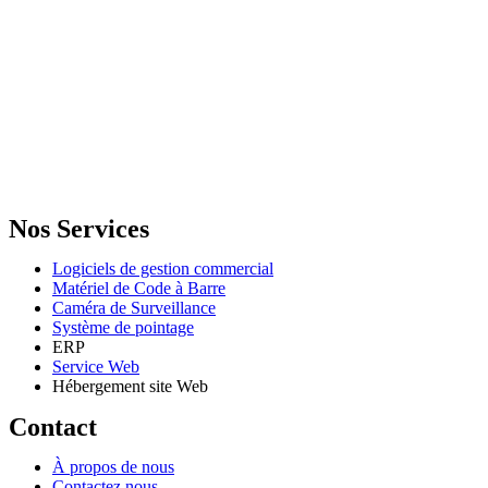
GENERAL IT, depuis 2013, en tant que leader algérien des services
informatiques, propose des solutions novatrices et des équipements
adaptés à sa clientèle.
Email: info@digital.dz
Nos Services
Logiciels de gestion commercial
Matériel de Code à Barre
Caméra de Surveillance
Système de pointage
ERP
Service Web
Hébergement site Web
Contact
À propos de nous
Contactez nous