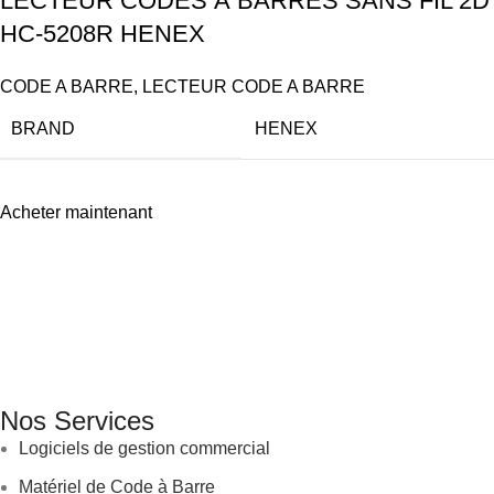
LECTEUR CODES À BARRES SANS FIL 2D
HC-5208R HENEX
CODE A BARRE
,
LECTEUR CODE A BARRE
BRAND
HENEX
Acheter maintenant
GENERAL IT, depuis 2013, en tant que leader algérien des
services informatiques, propose des solutions novatrices et des
équipements adaptés à sa clientèle.
Email: info@digital.dz
Nos Services
Logiciels de gestion commercial
Matériel de Code à Barre