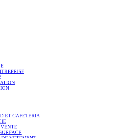
SE
NTREPRISE
E
SATION
TION
OD ET CAFETERIA
CIE
E VENTE
 SURFACE
N DE VETEMENT