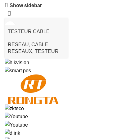
Show sidebar
TESTEUR CABLE
RESEAU RJ45 BS-468
RESEAU
,
CABLE
NOIRE
RESEAUX
,
TESTEUR