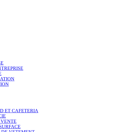
SE
NTREPRISE
E
SATION
TION
OD ET CAFETERIA
CIE
E VENTE
 SURFACE
N DE VETEMENT