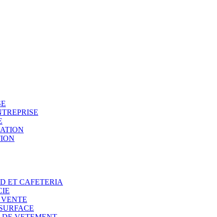
SE
NTREPRISE
E
SATION
TION
OD ET CAFETERIA
CIE
E VENTE
 SURFACE
N DE VETEMENT