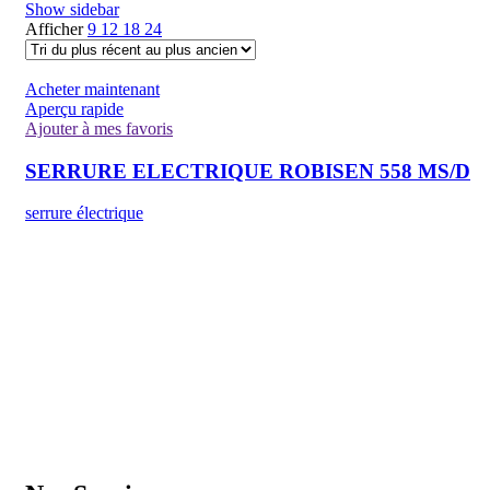
Show sidebar
Afficher
9
12
18
24
Acheter maintenant
Aperçu rapide
Ajouter à mes favoris
SERRURE ELECTRIQUE ROBISEN 558 MS/D
serrure électrique
GENERAL IT, depuis 2013, en tant que leader algérien des service
informatiques, propose des solutions novatrices et des équipements
adaptés à sa clientèle.
Email: info@digital.dz