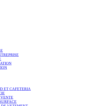
SE
NTREPRISE
E
SATION
TION
OD ET CAFETERIA
CIE
E VENTE
 SURFACE
N DE VETEMENT