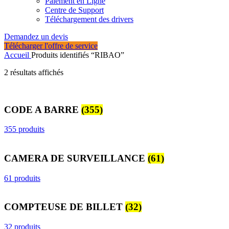
Paiement en Ligne
Centre de Support
Téléchargement des drivers
Demandez un devis
Télécharger l'offre de service
Accueil
Produits identifiés “RIBAO”
Trié
2 résultats affichés
du
plus
récent
CODE A BARRE
(355)
au
plus
ancien
355 produits
CAMERA DE SURVEILLANCE
(61)
61 produits
COMPTEUSE DE BILLET
(32)
32 produits