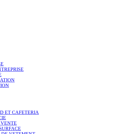
SE
NTREPRISE
E
SATION
TION
OD ET CAFETERIA
CIE
E VENTE
 SURFACE
N DE VETEMENT