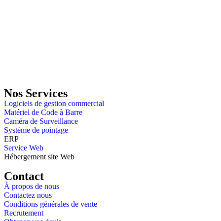
GENERAL IT, depuis 2013, en tant que leader algérien des services
informatiques, propose des solutions novatrices et des équipements
adaptés à sa clientèle.
Email: info@digital.dz
Nos Services
Logiciels de gestion commercial
Matériel de Code à Barre
Caméra de Surveillance
Système de pointage
ERP
Service Web
Hébergement site Web
Contact
À propos de nous
Contactez nous
Conditions générales de vente
Recrutement