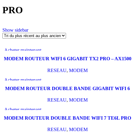
PRO
Show sidebar
Acheter maintenant
Aperçu rapide
MODEM ROUTEUR WIFI 6 GIGABIT TX2 PRO – AX1500
Ajouter à mes favoris
TENDA
RESEAU
,
MODEM
Acheter maintenant
Aperçu rapide
MODEM ROUTEUR DOUBLE BANDE GIGABIT WIFI 6
Ajouter à mes favoris
TX12 PRO AX3000 TENDA
RESEAU
,
MODEM
Acheter maintenant
Aperçu rapide
MODEM ROUTEUR DOUBLE BANDE WIFI 7 TE6L PRO
Ajouter à mes favoris
BE5100 TENDA
RESEAU
,
MODEM