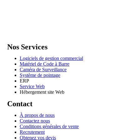
GENERAL IT, depuis 2013, en tant que leader algérien des service
informatiques, propose des solutions novatrices et des équipements
adaptés à sa clientèle.
Email: info@digital.dz
Nos Services
Logiciels de gestion commercial
Matériel de Code à Barre
Caméra de Surveillance
Système de pointage
ERP
Service Web
Hébergement site Web
Contact
À propos de nous
Contactez nous
Conditions générales de vente
Recrutement
Obtenez vos devis