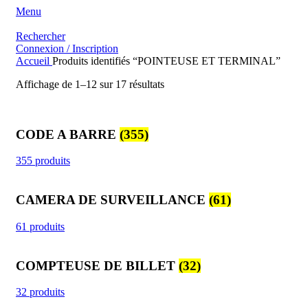
Menu
Rechercher
Connexion / Inscription
Accueil
Produits identifiés “POINTEUSE ET TERMINAL”
Trié
Affichage de 1–12 sur 17 résultats
du
plus
récent
CODE A BARRE
(355)
au
plus
ancien
355 produits
CAMERA DE SURVEILLANCE
(61)
61 produits
COMPTEUSE DE BILLET
(32)
32 produits