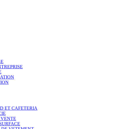
SE
NTREPRISE
E
SATION
TION
OD ET CAFETERIA
CIE
E VENTE
 SURFACE
N DE VETEMENT