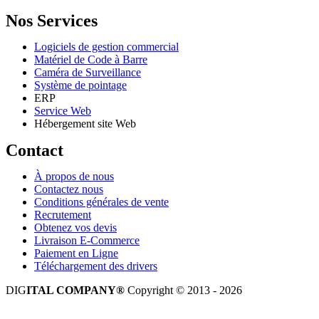
Nos Services
Logiciels de gestion commercial
Matériel de Code à Barre
Caméra de Surveillance
Système de pointage
ERP
Service Web
Hébergement site Web
Contact
À propos de nous
Contactez nous
Conditions générales de vente
Recrutement
Obtenez vos devis
Livraison E-Commerce
Paiement en Ligne
Téléchargement des drivers
DIG
ITAL COMPANY®
Copyright © 2013 - 2026
Tous droits réservés.