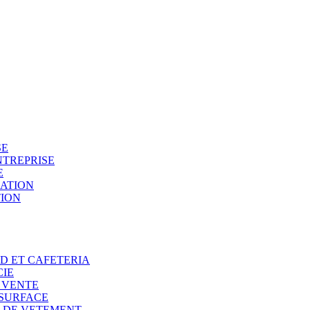
SE
NTREPRISE
E
SATION
TION
OD ET CAFETERIA
CIE
E VENTE
 SURFACE
N DE VETEMENT