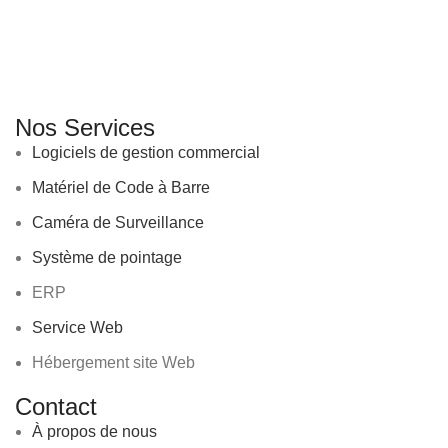
GENERAL IT, depuis 2013, en tant que leader algérien des
services informatiques, propose des solutions novatrices et
des équipements adaptés à sa clientèle.
Email: info@digital.dz
Nos Services
Logiciels de gestion commercial
Matériel de Code à Barre
Caméra de Surveillance
Système de pointage
ERP
Service Web
Hébergement site Web
Contact
À propos de nous