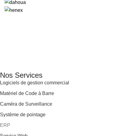
GENERAL IT, depuis 2013, en tant que leader algérien des
services informatiques, propose des solutions novatrices et
des équipements adaptés à sa clientèle.
Email: info@digital.dz
Nos Services
Logiciels de gestion commercial
Matériel de Code à Barre
Caméra de Surveillance
Système de pointage
ERP
Service Web