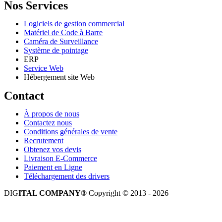
Nos Services
Logiciels de gestion commercial
Matériel de Code à Barre
Caméra de Surveillance
Système de pointage
ERP
Service Web
Hébergement site Web
Contact
À propos de nous
Contactez nous
Conditions générales de vente
Recrutement
Obtenez vos devis
Livraison E-Commerce
Paiement en Ligne
Téléchargement des drivers
DIG
ITAL COMPANY®
Copyright © 2013 - 2026
Tous droits réservés.